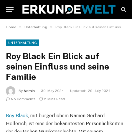
»
»
Home
Unterhaltung
Roy Black Ein Blick auf seinen Einfluss und seine Familie
UNTERHALTUNG
Roy Black Ein Blick auf
seinen Einfluss und seine
Familie
By
Admin
30. May 2024
Updated:
29. July 2024
No Comments
5 Mins Read
Roy Black
, mit bürgerlichem Namen Gerhard
Höllerich, ist eine der bekanntesten Persönlichkeiten
der deutschen Musikgeschichte. Mit seinem