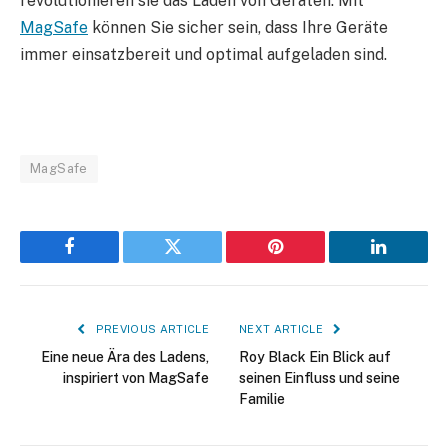
revolutionieren sie das Laden von Geräten. Mit
MagSafe
können Sie sicher sein, dass Ihre Geräte
immer einsatzbereit und optimal aufgeladen sind.
MagSafe
Facebook
Twitter
Pinterest
LinkedIn
PREVIOUS ARTICLE
NEXT ARTICLE
Eine neue Ära des Ladens,
Roy Black Ein Blick auf
inspiriert von MagSafe
seinen Einfluss und seine
Familie