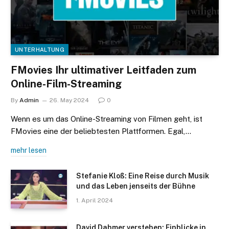
UNTERHALTUNG
FMovies Ihr ultimativer Leitfaden zum
Online-Film-Streaming
By
Admin
26. May 2024
0
Wenn es um das Online-Streaming von Filmen geht, ist
FMovies eine der beliebtesten Plattformen. Egal,…
mehr lesen
Stefanie Kloß: Eine Reise durch Musik
und das Leben jenseits der Bühne
1. April 2024
David Dahmer verstehen: Einblicke in