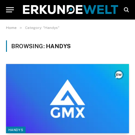
»
Home
Category: "Handys"
BROWSING:
HANDYS
HANDYS