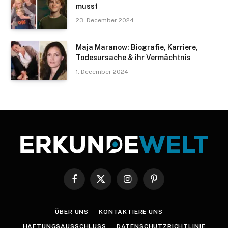
musst
23. December 2024
Maja Maranow: Biografie, Karriere,
Todesursache & ihr Vermächtnis
1. December 2024
Facebook
X
Instagram
Pinterest
(Twitter)
ÜBER UNS
KONTAKTIERE UNS
HAFTUNGSAUSSCHLUSS
DATENSCHUTZRICHTLINIE