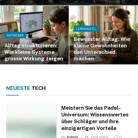
LEBENSSTIL
RATGEBER
Bewusster Alltag: Wie
Alltag strukturieren:
kleine Gewohnheiten
Wie kleine Systeme
den Unterschied
grosse Wirkung zeigen
machen
NEUESTE
TECH
Meistern Sie das Padel-
Universum: Wissenswertes
über Schläger und ihre
einzigartigen Vorteile
By
Admin
19. June 2025
0