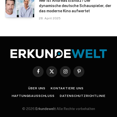
Wer ist Andreas Elsholz? Der
dynamische deutsche Schauspieler, der
das moderne Kino aufwertet
28. April 2025
Facebook
X
Instagram
Pinterest
(Twitter)
ÜBER UNS
KONTAKTIERE UNS
HAFTUNGSAUSSCHLUSS
DATENSCHUTZRICHTLINIE
© 2026
Erkundewelt
Alle Rechte vorbehalten