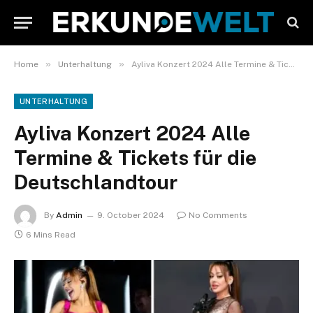
»
»
Home
Unterhaltung
Ayliva Konzert 2024 Alle Termine & Tickets für die Deutschlandtour
UNTERHALTUNG
Ayliva Konzert 2024 Alle
Termine & Tickets für die
Deutschlandtour
By
Admin
9. October 2024
No Comments
6 Mins Read