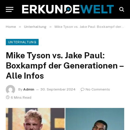
»
»
Home
Unterhaltung
Mike Tyson vs. Jake Paul: Boxkampf der Generationen – Alle Infos
UNTERHALTUNG
Mike Tyson vs. Jake Paul:
Boxkampf der Generationen –
Alle Infos
By
Admin
30. September 2024
No Comments
6 Mins Read