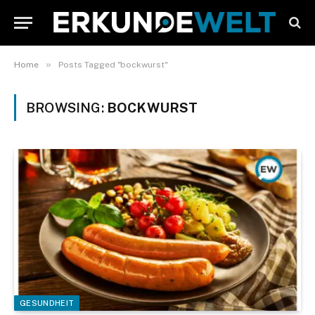
»
Home
Posts Tagged "bockwurst"
BROWSING:
BOCKWURST
GESUNDHEIT