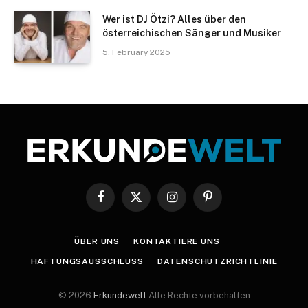
Wer ist DJ Ötzi? Alles über den
österreichischen Sänger und Musiker
5. February 2025
Facebook
X
Instagram
Pinterest
(Twitter)
ÜBER UNS
KONTAKTIERE UNS
HAFTUNGSAUSSCHLUSS
DATENSCHUTZRICHTLINIE
© 2026
Erkundewelt
Alle Rechte vorbehalten