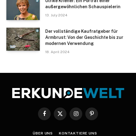
Ulrike Kriener: Ein Porträt einer
außergewöhnlichen Schauspielerin
13. July 2024
Der vollständige Kaufratgeber für
Armbrust: Von der Geschichte bis zur
modernen Verwendung
18. April 2024
Facebook
X
Instagram
Pinterest
(Twitter)
ÜBER UNS
KONTAKTIERE UNS