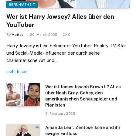
BERÜHMTHEIT
Wer ist Harry Jowsey? Alles über den
YouTuber
By
Matteo
20. March 2025
0
Harry Jowsey ist ein bekannter YouTuber, Reality-TV-Star
und Social-Media-Influencer, der durch seine
charismatische Art und…
mehr lesen
Wer ist James Joseph Brown II? Alles
über Noah Gray-Cabey, den
amerikanischen Schauspieler und
Pianisten
9. February 2025
Amanda Lear: Zeitlose Ikone und ihr
ewiger Einfluss