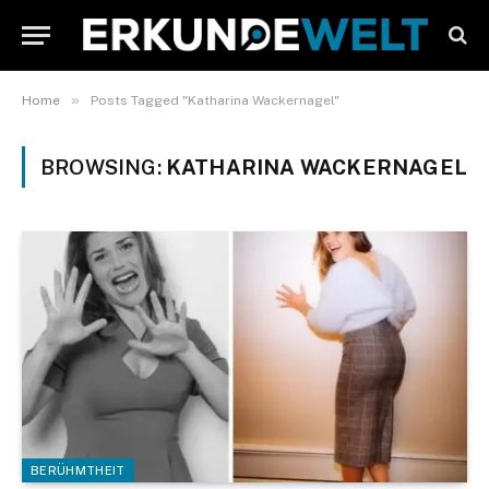
»
Home
Posts Tagged "Katharina Wackernagel"
BROWSING:
KATHARINA WACKERNAGEL
BERÜHMTHEIT