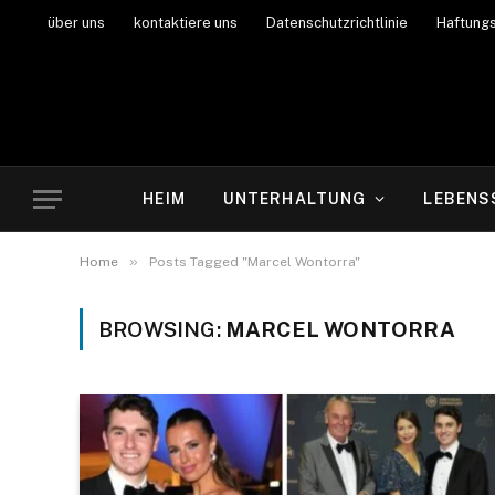
über uns
kontaktiere uns
Datenschutzrichtlinie
Haftung
HEIM
UNTERHALTUNG
LEBENS
»
Home
Posts Tagged "Marcel Wontorra"
BROWSING:
MARCEL WONTORRA