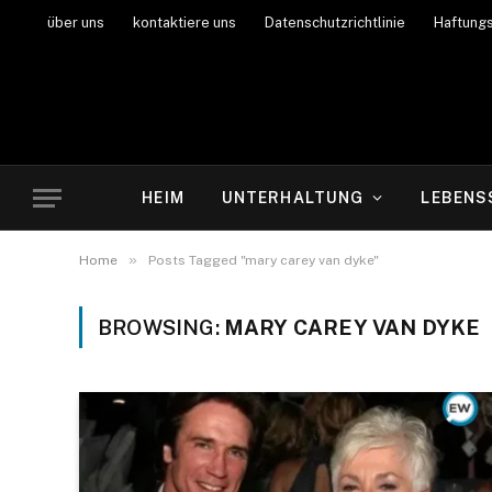
über uns
kontaktiere uns
Datenschutzrichtlinie
Haftung
HEIM
UNTERHALTUNG
LEBENS
»
Home
Posts Tagged "mary carey van dyke"
BROWSING:
MARY CAREY VAN DYKE