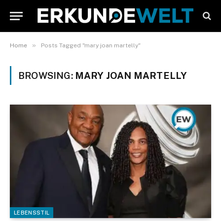
»
Home
Posts Tagged "mary joan martelly"
BROWSING:
MARY JOAN MARTELLY
LEBENSSTIL