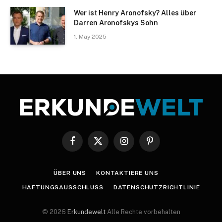
Wer ist Henry Aronofsky? Alles über
Darren Aronofskys Sohn
1. May 2025
Facebook
X
Instagram
Pinterest
(Twitter)
ÜBER UNS
KONTAKTIERE UNS
HAFTUNGSAUSSCHLUSS
DATENSCHUTZRICHTLINIE
© 2026
Erkundewelt
Alle Rechte vorbehalten