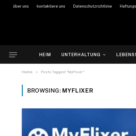
über uns
kontaktiere uns
Datenschutzrichtlinie
Haftung
HEIM
UNTERHALTUNG
LEBENS
»
Home
Posts Tagged "MyFlixer"
BROWSING:
MYFLIXER