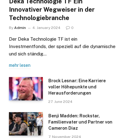
Deka Technologie TF Ein
Innovativer Wegweiser in der
Technologiebranche
By
Admin
4. January 2024
0
Der Deka Technologie TF ist ein
Investmentfonds, der speziell auf die dynamische
und sich ständig…
mehr lesen
Brock Lesnar: Eine Karriere
voller Höhepunkte und
Herausforderungen
27. June 2024
Benji Madden: Rockstar,
Familienvater und Partner von
Cameron Diaz
7. November 2024