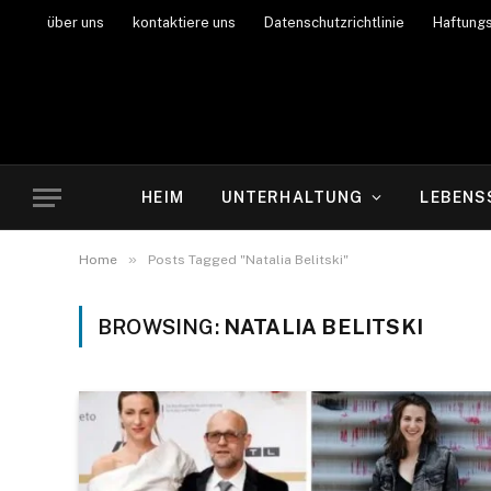
über uns
kontaktiere uns
Datenschutzrichtlinie
Haftung
HEIM
UNTERHALTUNG
LEBENS
»
Home
Posts Tagged "Natalia Belitski"
BROWSING:
NATALIA BELITSKI