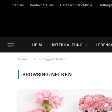
über uns
kontaktiere uns
Datenschutzrichtlinie
Haftung
HEIM
UNTERHALTUNG
LEBENS
»
Home
Posts Tagged "Nelken"
BROWSING:
NELKEN