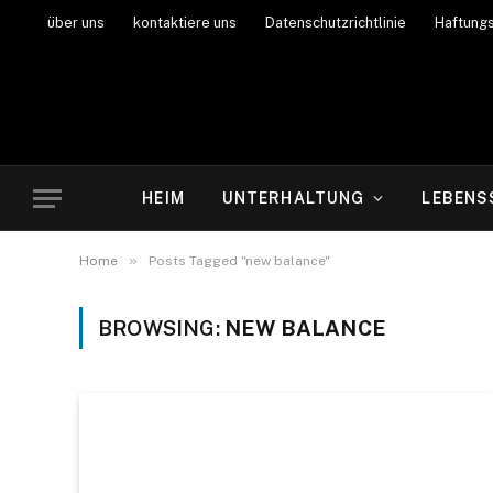
über uns
kontaktiere uns
Datenschutzrichtlinie
Haftung
HEIM
UNTERHALTUNG
LEBENS
»
Home
Posts Tagged "new balance"
BROWSING:
NEW BALANCE