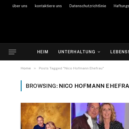
über uns
kontaktiere uns
Datenschutzrichtlinie
Haftung
HEIM
UNTERHALTUNG
LEBENS
»
Home
Posts Tagged "Nico Hofmann Ehefrau"
BROWSING:
NICO HOFMANN EHEFR