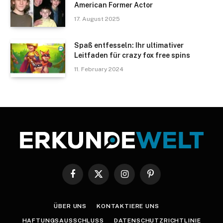
American Former Actor
17. August 2025
Spaß entfesseln: Ihr ultimativer
Leitfaden für crazy fox free spins
11. February 2024
Facebook
X
Instagram
Pinterest
(Twitter)
ÜBER UNS
KONTAKTIERE UNS
HAFTUNGSAUSSCHLUSS
DATENSCHUTZRICHTLINIE