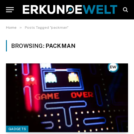
»
Home
Posts Tagged "packman"
BROWSING:
PACKMAN
GADGETS