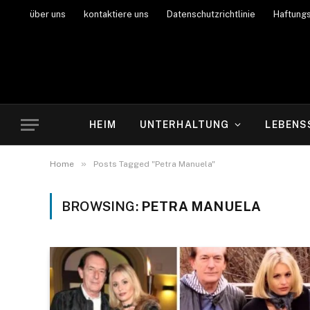
über uns
kontaktiere uns
Datenschutzrichtlinie
Haftung
HEIM
UNTERHALTUNG
LEBENS
»
Home
Posts Tagged "Petra Manuela"
BROWSING:
PETRA MANUELA