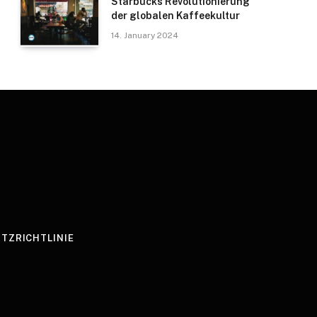
Starbucks Revolutionierung
der globalen Kaffeekultur
14. January 2024
TZRICHTLINIE