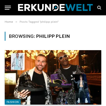
»
Home
Posts Tagged "philipp plein"
BROWSING:
PHILIPP PLEIN
FASHION