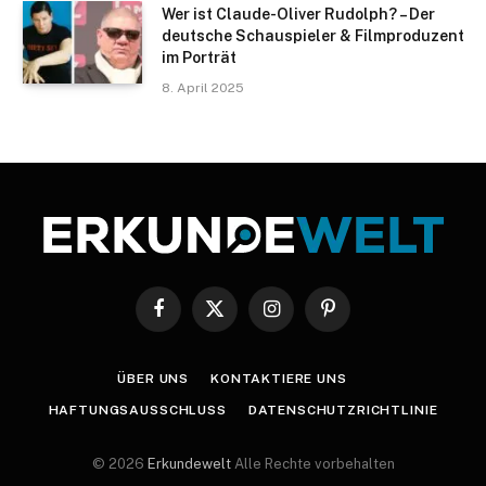
Wer ist Claude-Oliver Rudolph? – Der
deutsche Schauspieler & Filmproduzent
im Porträt
8. April 2025
Facebook
X
Instagram
Pinterest
(Twitter)
ÜBER UNS
KONTAKTIERE UNS
HAFTUNGSAUSSCHLUSS
DATENSCHUTZRICHTLINIE
© 2026
Erkundewelt
Alle Rechte vorbehalten