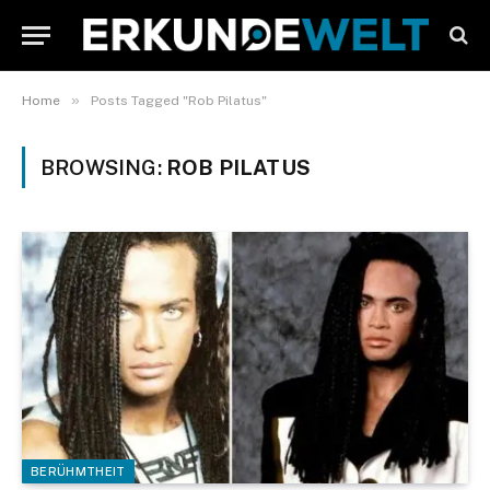
»
Home
Posts Tagged "Rob Pilatus"
BROWSING:
ROB PILATUS
BERÜHMTHEIT