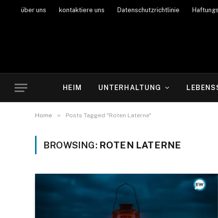
über uns
kontaktiere uns
Datenschutzrichtlinie
Haftung
HEIM
UNTERHALTUNG
LEBENS
»
Home
Posts Tagged "Roten Laterne"
BROWSING:
ROTEN LATERNE