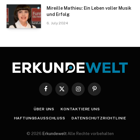
Mireille Mathieu: Ein Leben voller Musik
und Erfolg
6. July 2024
Facebook
X
Instagram
Pinterest
(Twitter)
ÜBER UNS
KONTAKTIERE UNS
HAFTUNGSAUSSCHLUSS
DATENSCHUTZRICHTLINIE
© 2026
Erkundewelt
Alle Rechte vorbehalten