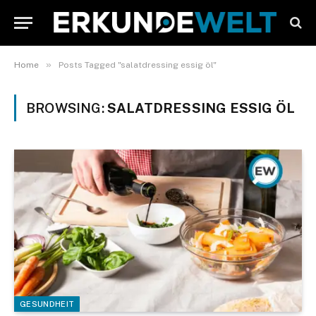
»
Home
Posts Tagged "salatdressing essig öl"
BROWSING:
SALATDRESSING ESSIG ÖL
GESUNDHEIT