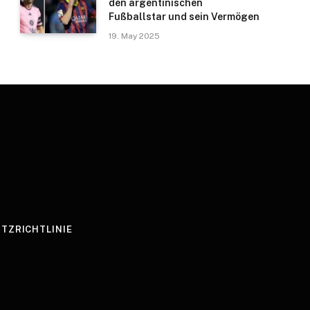
den argentinischen
Fußballstar und sein Vermögen
19. May 2025
TZRICHTLINIE