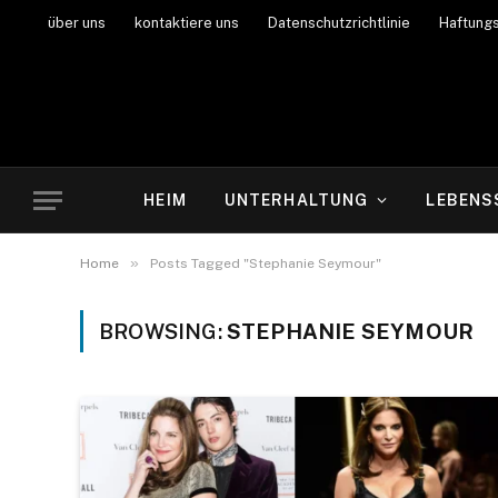
über uns
kontaktiere uns
Datenschutzrichtlinie
Haftung
HEIM
UNTERHALTUNG
LEBENS
»
Home
Posts Tagged "Stephanie Seymour"
BROWSING:
STEPHANIE SEYMOUR