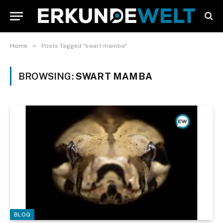
»
Home
Posts Tagged "swart mamba"
BROWSING:
SWART MAMBA
BLOG