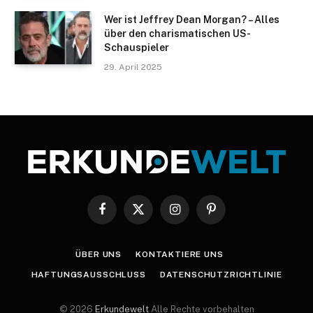
Wer ist Jeffrey Dean Morgan? – Alles
über den charismatischen US-
Schauspieler
29. April 2025
Facebook
X
Instagram
Pinterest
(Twitter)
ÜBER UNS
KONTAKTIERE UNS
HAFTUNGSAUSSCHLUSS
DATENSCHUTZRICHTLINIE
© 2026
Erkundewelt
Alle Rechte vorbehalten