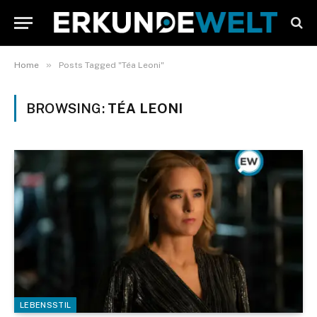
»
Home
Posts Tagged "Téa Leoni"
BROWSING:
TÉA LEONI
LEBENSSTIL