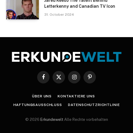
Jared Keeso The Talent Behind
Letterkenny and Canadian TV Icon
31. October 2024
Facebook
X
Instagram
Pinterest
(Twitter)
ÜBER UNS
KONTAKTIERE UNS
HAFTUNGSAUSSCHLUSS
DATENSCHUTZRICHTLINIE
© 2026
Erkundewelt
Alle Rechte vorbehalten