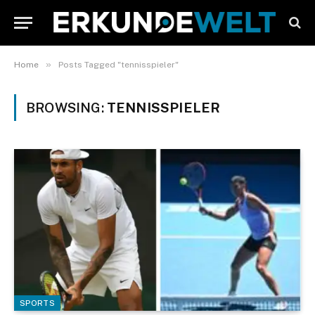
»
Home
Posts Tagged "tennisspieler"
BROWSING:
TENNISSPIELER
SPORTS