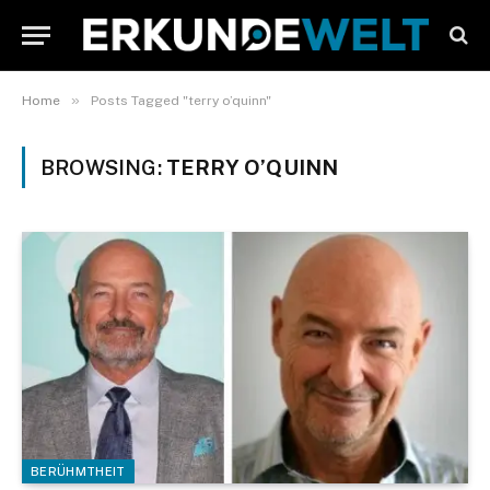
»
Home
Posts Tagged "terry o’quinn"
BROWSING:
TERRY O’QUINN
BERÜHMTHEIT