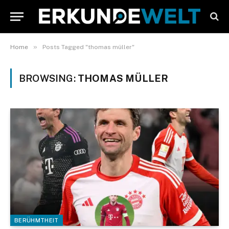
»
Home
Posts Tagged "thomas müller"
BROWSING:
THOMAS MÜLLER
BERÜHMTHEIT