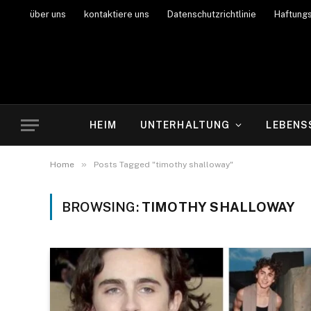
über uns
kontaktiere uns
Datenschutzrichtlinie
Haftung
HEIM
UNTERHALTUNG
LEBENS
»
Home
Posts Tagged "timothy shalloway"
BROWSING:
TIMOTHY SHALLOWAY