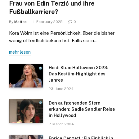
Frau von Edin Terzić und ihre
Fußballkarriere?
By
Matteo
1. February 2025
0
Kora Wölm ist eine Persönlichkeit, über die bisher
wenig öffentlich bekannt ist. Falls sie in…
mehr lesen
Heidi Klum Halloween 2023:
Das Kostüm-Highlight des
Jahres
23. June 2024
Den aufgehenden Stern
erkunden: Sadie Sandler Reise
in Hollywood
7. March 2024
Enrica Cenzatti: Ein Einblick in