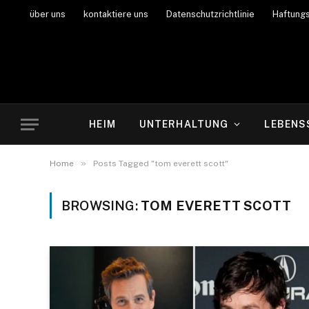
über uns
kontaktiere uns
Datenschutzrichtlinie
Haftung
HEIM
UNTERHALTUNG
LEBENS
»
Home
Posts Tagged "tom everett scott"
BROWSING:
TOM EVERETT SCOTT