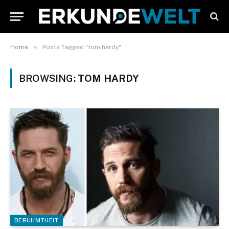
»
Home
Posts Tagged "tom hardy"
BROWSING:
TOM HARDY
BERÜHMTHEIT