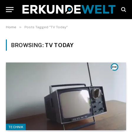
»
Home
Posts Tagged "TV Today"
BROWSING:
TV TODAY
TECHNIK