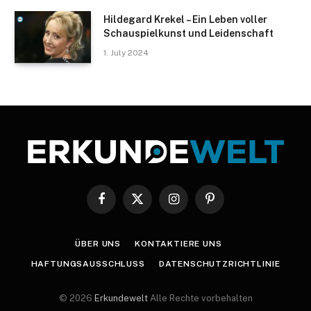
Hildegard Krekel – Ein Leben voller
Schauspielkunst und Leidenschaft
1. July 2024
Facebook
X
Instagram
Pinterest
(Twitter)
ÜBER UNS
KONTAKTIERE UNS
HAFTUNGSAUSSCHLUSS
DATENSCHUTZRICHTLINIE
© 2026
Erkundewelt
Alle Rechte vorbehalten