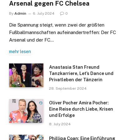
Arsenal gegen FC Chelsea
By
Admin
6. July 2024
0
Die Spannung steigt, wenn zwei der größten
Fußballmannschaften aufeinandertreffen: Der FC
Arsenal und der FC…
mehr lesen
Anastasia Stan Freund
Tanzkarriere, Let’s Dance und
Privatleben der Tänzerin
28. September 2024
Oliver Pocher Amira Pocher:
Eine Reise durch Liebe, Krisen
und Erfolge
8. July 2024
Phillipa Coan: Eine Einführung