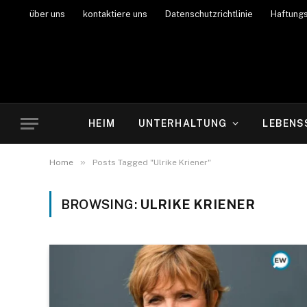
über uns
kontaktiere uns
Datenschutzrichtlinie
Haftung
HEIM
UNTERHALTUNG
LEBENS
»
Home
Posts Tagged "Ulrike Kriener"
BROWSING:
ULRIKE KRIENER