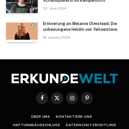
Schauspielerin im Rampenlicht
30. June 2024
Erinnerung an Melanie Olmstead: Die
unbesungene Heldin von Yellowstone
18. January 2024
Facebook
X
Instagram
Pinterest
(Twitter)
ÜBER UNS
KONTAKTIERE UNS
HAFTUNGSAUSSCHLUSS
DATENSCHUTZRICHTLINIE