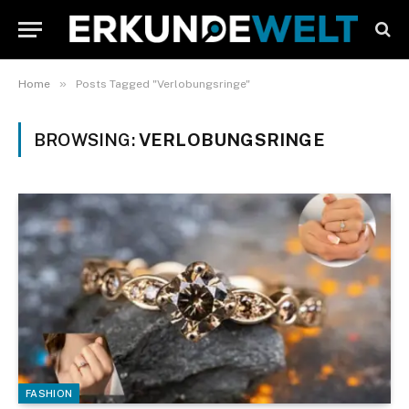
»
Home
Posts Tagged "Verlobungsringe"
BROWSING:
VERLOBUNGSRINGE
FASHION