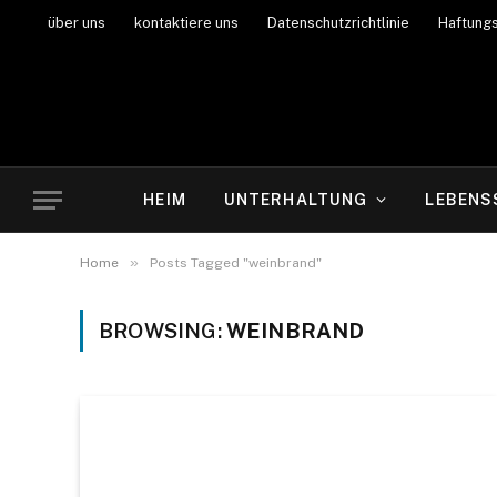
über uns
kontaktiere uns
Datenschutzrichtlinie
Haftung
HEIM
UNTERHALTUNG
LEBENS
»
Home
Posts Tagged "weinbrand"
BROWSING:
WEINBRAND