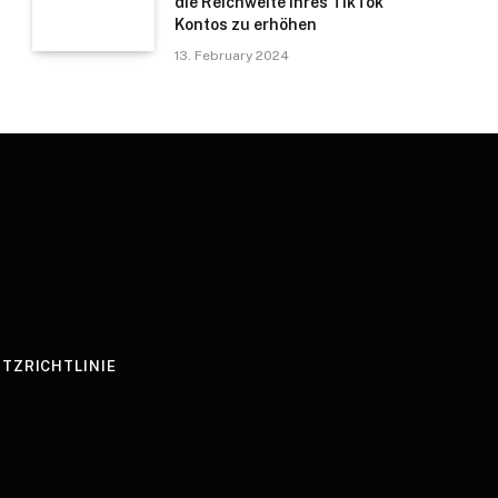
die Reichweite Ihres TikTok
Kontos zu erhöhen
13. February 2024
TZRICHTLINIE