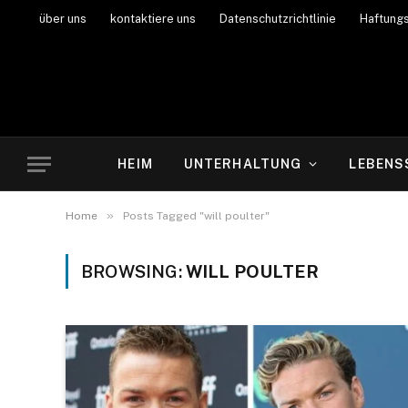
über uns
kontaktiere uns
Datenschutzrichtlinie
Haftung
HEIM
UNTERHALTUNG
LEBENS
»
Home
Posts Tagged "will poulter"
BROWSING:
WILL POULTER