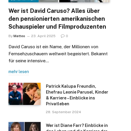
Wer ist David Caruso? Alles über
den pensionierten amerikanischen
Schauspieler und Filmproduzenten
By
Matteo
23. April 2025
0
David Caruso ist ein Name, der Millionen von
Fernsehzuschauern weltweit begeistert. Bekannt
für seine intensive…
mehr lesen
Patrick Kalupa Freundin,
Ehefrau Leonie Parusel, Kinder
& Karriere – Einblicke ins
Privatleben
28. September 2024
Wer ist Diane Farr? Einblicke in