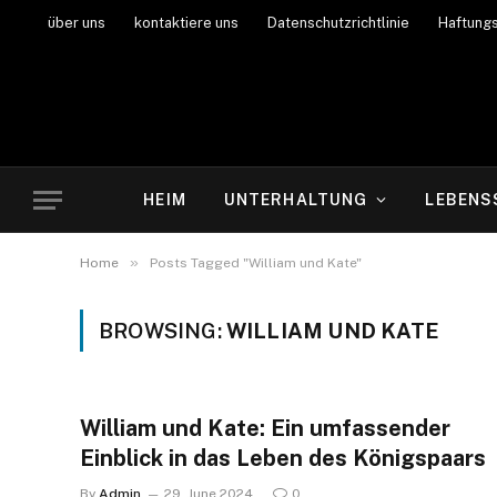
über uns
kontaktiere uns
Datenschutzrichtlinie
Haftung
HEIM
UNTERHALTUNG
LEBENS
»
Home
Posts Tagged "William und Kate"
BROWSING:
WILLIAM UND KATE
William und Kate: Ein umfassender
Einblick in das Leben des Königspaars
By
Admin
29. June 2024
0