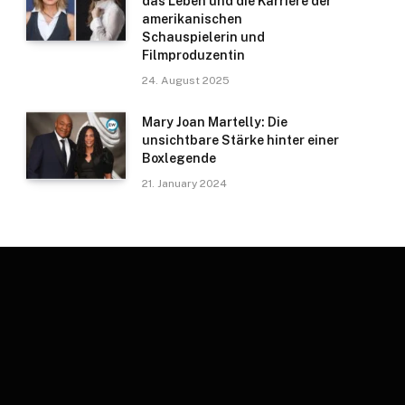
das Leben und die Karriere der
amerikanischen
Schauspielerin und
Filmproduzentin
24. August 2025
Mary Joan Martelly: Die
unsichtbare Stärke hinter einer
Boxlegende
21. January 2024