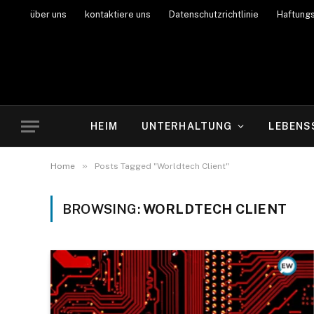
über uns
kontaktiere uns
Datenschutzrichtlinie
Haftung
HEIM
UNTERHALTUNG
LEBENS
»
Home
Posts Tagged "Worldtech Client"
BROWSING:
WORLDTECH CLIENT