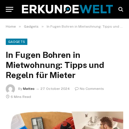
»
»
Home
Gadgets
In Fugen Bohren in Mietwohnung: Tipps und Regeln für Mieter
GADGETS
In Fugen Bohren in
Mietwohnung: Tipps und
Regeln für Mieter
By
Matteo
27. October 2024
No Comments
6 Mins Read