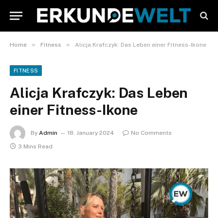
»
»
Home
Fitness
Alicja Krafczyk: Das Leben einer Fitness-Ikone
FITNESS
Alicja Krafczyk: Das Leben
einer Fitness-Ikone
By
Admin
18. January 2024
No Comments
3 Mins Read