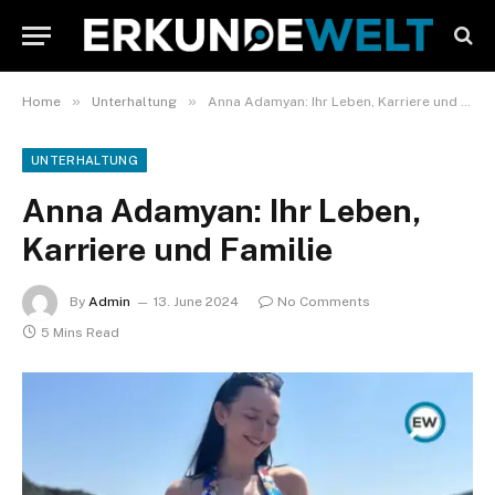
»
»
Home
Unterhaltung
Anna Adamyan: Ihr Leben, Karriere und Familie
UNTERHALTUNG
Anna Adamyan: Ihr Leben,
Karriere und Familie
By
Admin
13. June 2024
No Comments
5 Mins Read