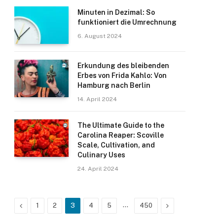
Minuten in Dezimal: So
funktioniert die Umrechnung
6. August 2024
Erkundung des bleibenden
Erbes von Frida Kahlo: Von
Hamburg nach Berlin
14. April 2024
The Ultimate Guide to the
Carolina Reaper: Scoville
Scale, Cultivation, and
Culinary Uses
24. April 2024
Previous
…
Next
1
2
3
4
5
450