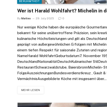
BERÜHMTHEIT
Wer ist Harald Wohlfahrt? Michelin in
By
Matteo
29. July 2025
0
Nur wenige Köche haben die europäische Gourmetlands
bekannt für seine unübertroffene Präzision, sein krea
kulinarische Höchstleistungen und gilt als Deutschland
geprägt von außergewöhnlichen Erfolgen mit Michelin 
einem tiefen Respekt für saisonale Zutaten und regiona
NameHarald WohlfahrtGeburtsdatum​​7. November 195
DeutschlandNationalitätDeutschKulinarischer StilDeu
RestaurantSchwarzwaldstube, BaiersbronnMichelin- Ste
FolgeAuszeichnungenBundesverdienstkreuz , Gault & M
VermächtnisAusgebildete Köche mit insgesamt über…
MEHR LESEN