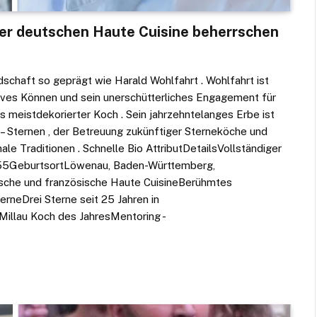
 der deutschen Haute Cuisine beherrschen
chaft so geprägt wie Harald Wohlfahrt . Wohlfahrt ist
tives Können und sein unerschütterliches Engagement für
s meistdekorierter Koch . Sein jahrzehntelanges Erbe ist
– Sternen , der Betreuung zukünftiger Sterneköche und
le Traditionen . Schnelle Bio AttributDetailsVollständiger
5Geburtsort​​Löwenau, Baden-Württemberg,
tsche und französische Haute CuisineBerühmtes
rneDrei Sterne seit 25 Jahren in
illau Koch des JahresMentoring -