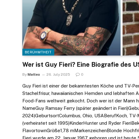
BERÜHMTHEIT
Wer ist Guy Fieri? Eine Biografie des
By
Matteo
26. July 2025
0
Guy Fieri ist einer der bekanntesten Köche und TV-Pe
Stachelfrisur, hawaiianischen Hemden und lebhaften Ar
Food-Fans weltweit gekocht. Doch wer ist der Mann hi
NameGuy Ramsay Ferry (später geändert in Fieri)Gebu
2024)GeburtsortColumbus, Ohio, USABerufKoch, TV-Mod
(verheiratet seit 1995)KinderHunter und Ryder FieriBe
FlavortownGröße1,78 mMarkenzeichenBlonde Hochfris
Fieri wurde am 22. Januar 1967 geboren und ist heute 