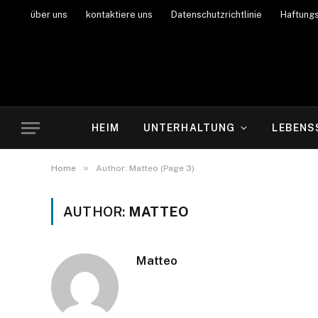
über uns
kontaktiere uns
Datenschutzrichtlinie
Haftung
HEIM
UNTERHALTUNG
LEBENS
»
Home
Author: Matteo (Page 3)
AUTHOR:
MATTEO
Matteo