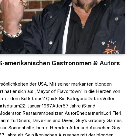
 US-amerikanischen Gastronomen & Autors
rsönlichkeiten der USA. Mit seiner markanten blonden
t hat er sich als „Mayor of Flavortown“ in die Herzen von
nter dem Kultstatus? Quick Bio KategorieDetailsVoller
rtsdatum22. Januar 1967Alter57 Jahre (Stand
erator, Restaurantbesitzer, AutorEhepartnerinLori Fieri
kannt fürDiners, Drive-Ins and Dives, Guy’s Grocery Games,
ur, Sonnenbrille, bunte Hemden Alter und Aussehen Guy
57 Jahre alt. Sein ikonisches Aussehen mit der blonden