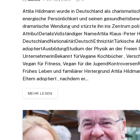
Attila Hildmann wurde in Deutschland als charismatis
energische Persönlichkeit und seinen gesundheitsbew
dramatische Wendung und stürzte ihn ins Zentrum poli
AttributDetailsVollständiger NameAttila Klaus-Peter H
DeutschlandNationalitätDeutschEthnizitätTürkische 
adoptiertAusbildungStudium der Physik an der Freien 
UnternehmerinBekannt fürVegane Kochbücher , Vers
Vegan für Fitness, Vegan für die JugendKontroversen
Frühes Leben und familiärer Hintergrund Attila Hildm
Eltern adoptiert , nachdem er…
MEHR LESEN