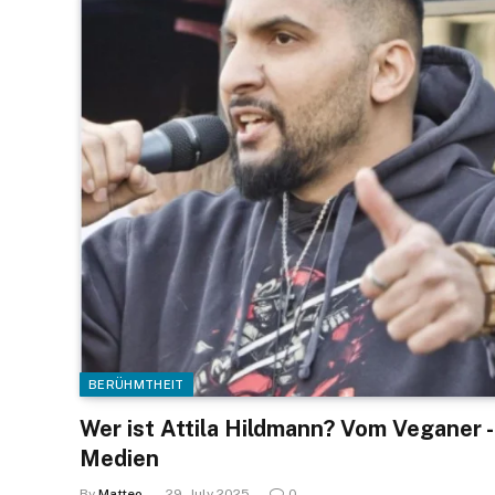
BERÜHMTHEIT
Wer ist Attila Hildmann? Vom Veganer 
Medien
By
Matteo
29. July 2025
0