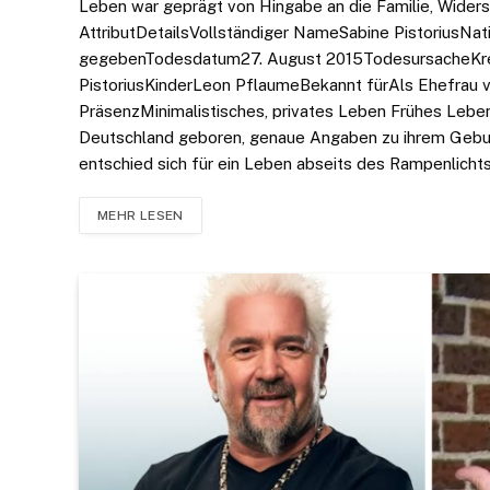
Leben war geprägt von Hingabe an die Familie, Widers
AttributDetailsVollständiger NameSabine PistoriusNat
gegebenTodesdatum​​27. August 2015Todesursache​​Kr
PistoriusKinderLeon PflaumeBekannt fürAls Ehefrau vo
PräsenzMinimalistisches, privates Leben Frühes Leben 
Deutschland geboren, genaue Angaben zu ihrem Geburt
entschied sich für ein Leben abseits des Rampenlichts
MEHR LESEN