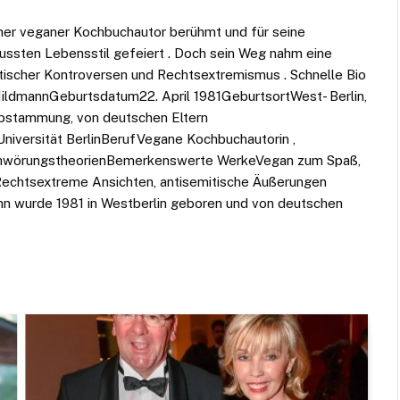
cher veganer Kochbuchautor berühmt und für seine
ussten Lebensstil gefeiert . Doch sein Weg nahm eine
tischer Kontroversen und Rechtsextremismus .​ Schnelle Bio
ildmannGeburtsdatum​​22. April 1981Geburtsort​​West- Berlin,
Abstammung, von deutschen Eltern
Universität BerlinBerufVegane Kochbuchautorin ,
chwörungstheorienBemerkenswerte WerkeVegan zum Spaß,
Rechtsextreme Ansichten, antisemitische Äußerungen
ann wurde 1981 in Westberlin geboren und von deutschen