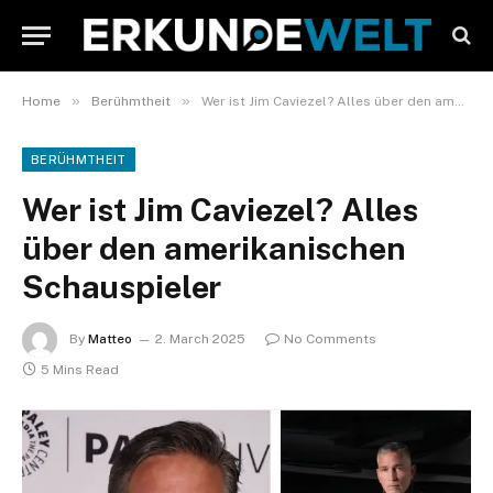
»
»
Home
Berühmtheit
Wer ist Jim Caviezel? Alles über den amerikanischen Schauspieler
BERÜHMTHEIT
Wer ist Jim Caviezel? Alles
über den amerikanischen
Schauspieler
By
Matteo
2. March 2025
No Comments
5 Mins Read