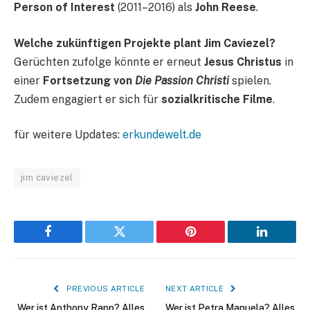
Person of Interest
(2011–2016) als
John Reese
.
Welche zukünftigen Projekte plant Jim Caviezel?
Gerüchten zufolge könnte er erneut
Jesus Christus
in
einer
Fortsetzung von
Die Passion Christi
spielen.
Zudem engagiert er sich für
sozialkritische Filme
.
für weitere Updates:
erkundewelt.de
jim caviezel
Facebook
Twitter
Pinterest
LinkedIn
PREVIOUS ARTICLE
NEXT ARTICLE
Wer ist Anthony Rapp? Alles
Wer ist Petra Manuela? Alles