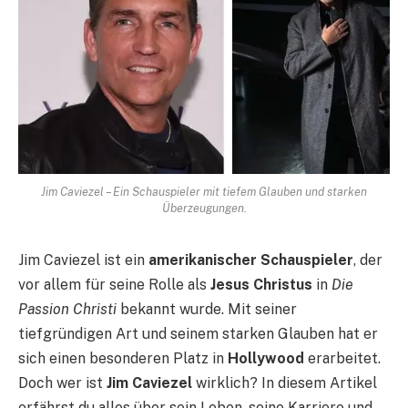
Jim Caviezel – Ein Schauspieler mit tiefem Glauben und starken
Überzeugungen.
Jim Caviezel ist ein
amerikanischer Schauspieler
, der
vor allem für seine Rolle als
Jesus Christus
in
Die
Passion Christi
bekannt wurde. Mit seiner
tiefgründigen Art und seinem starken Glauben hat er
sich einen besonderen Platz in
Hollywood
erarbeitet.
Doch wer ist
Jim Caviezel
wirklich? In diesem Artikel
erfährst du alles über sein Leben, seine Karriere und