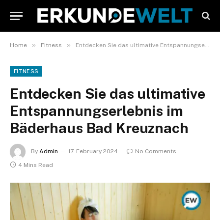
»
»
Home
Fitness
Entdecken Sie das ultimative Entspannungserlebnis im Bäderhaus Bad Kreuznach
FITNESS
Entdecken Sie das ultimative
Entspannungserlebnis im
Bäderhaus Bad Kreuznach
By
Admin
17. February 2024
No Comments
4 Mins Read