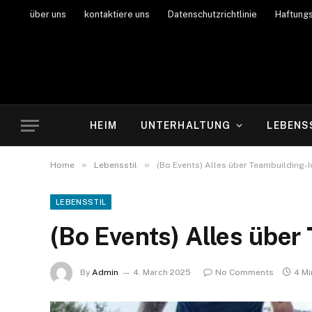
über uns
kontaktiere uns
Datenschutzrichtlinie
Haftung
HEIM
UNTERHALTUNG
LEBENS
»
»
Home
Lebensstil
(Bo Events) Alles über Teambuilding-
LEBENSSTIL
(Bo Events) Alles über
By
Admin
4. March 2025
No Comments
4 Mi