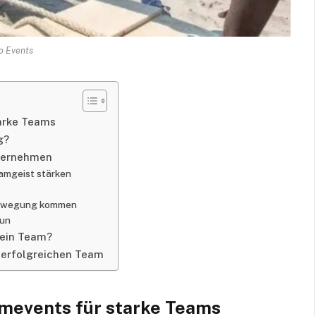
o Events
arke Teams
g?
nternehmen
eamgeist stärken
 Bewegung kommen
tun
mein Team?
m erfolgreichen Team
mevents für starke Teams