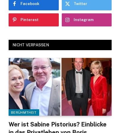
Facebook
Twitter
Pinterest
Instagram
NICHT VERPASSEN
BERÜHMTHEIT
Wer ist Sabine Pistorius? Einblicke
in das Privatleben von Boris