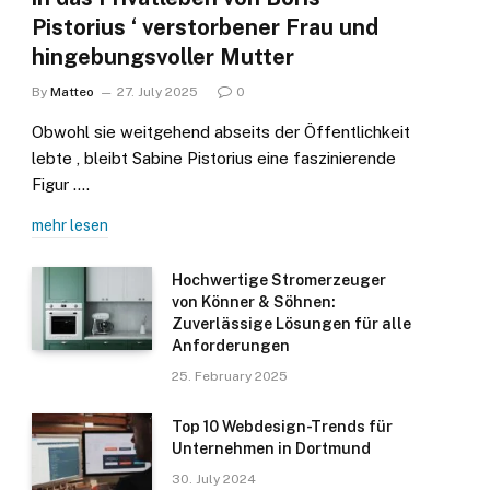
Pistorius ‘ verstorbener Frau und
hingebungsvoller Mutter
By
Matteo
27. July 2025
0
Obwohl sie weitgehend abseits der Öffentlichkeit
lebte , bleibt Sabine Pistorius eine faszinierende
Figur .…
mehr lesen
Hochwertige Stromerzeuger
von Könner & Söhnen:
Zuverlässige Lösungen für alle
Anforderungen
25. February 2025
Top 10 Webdesign-Trends für
Unternehmen in Dortmund
30. July 2024