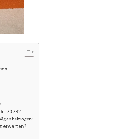
ens
e
ahr 2023?
mögen beitragen:
ft erwarten?