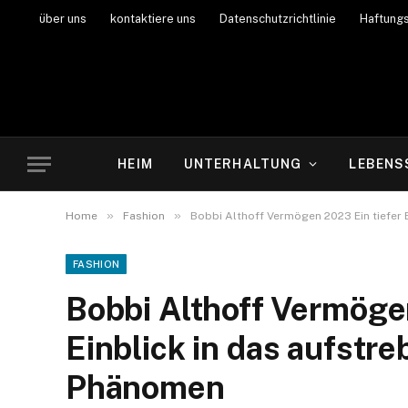
über uns
kontaktiere uns
Datenschutzrichtlinie
Haftung
HEIM
UNTERHALTUNG
LEBENS
»
»
Home
Fashion
Bobbi Althoff Vermögen 2023 Ein tiefer
FASHION
Bobbi Althoff Vermögen
Einblick in das aufstr
Phänomen