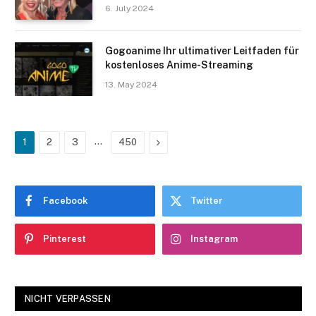
6. July 2024
Gogoanime Ihr ultimativer Leitfaden für
kostenloses Anime-Streaming
13. May 2024
…
Next
1
2
3
450
Facebook
Twitter
Pinterest
Instagram
NICHT VERPASSEN